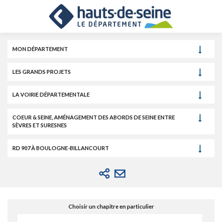
Cookies et traceurs utilisés sur ce site.
Aller
Aller
Aller
au
au
à
contenu
menu
la
recherche
MON DÉPARTEMENT
LES GRANDS PROJETS
LA VOIRIE DÉPARTEMENTALE
COEUR & SEINE, AMÉNAGEMENT DES ABORDS DE SEINE ENTRE
SÈVRES ET SURESNES
RD 907 À BOULOGNE-BILLANCOURT
Choisir un chapitre en particulier