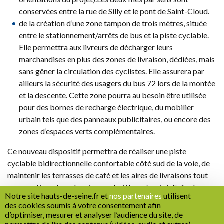
conservées entre la rue de Silly et le pont de Saint-Cloud.
de la création d’une zone tampon de trois mètres, située
entre le stationnement/arrêts de bus et la piste cyclable.
Elle permettra aux livreurs de décharger leurs
marchandises en plus des zones de livraison, dédiées, mais
sans gêner la circulation des cyclistes. Elle assurera par
ailleurs la sécurité des usagers du bus 72 lors de la montée
et la descente. Cette zone pourra au besoin être utilisée
pour des bornes de recharge électrique, du mobilier
urbain tels que des panneaux publicitaires, ou encore des
zones d’espaces verts complémentaires.
Ce nouveau dispositif permettra de réaliser une piste
cyclable bidirectionnelle confortable côté sud de la voie, de
maintenir les terrasses de café et les aires de livraisons tout
en garantissant un cheminement piéton sécurisé. Enfin, les
Notre site hauts-de-seine.fr et
nos partenaires
utilisent
alignements d’arbres sont préservés et des espaces
des cookies soumis à votre consentement afin
végétalisés pourront être mis en place entre les arbres.
d’optimiser, mesurer et analyser l’audience du site, de