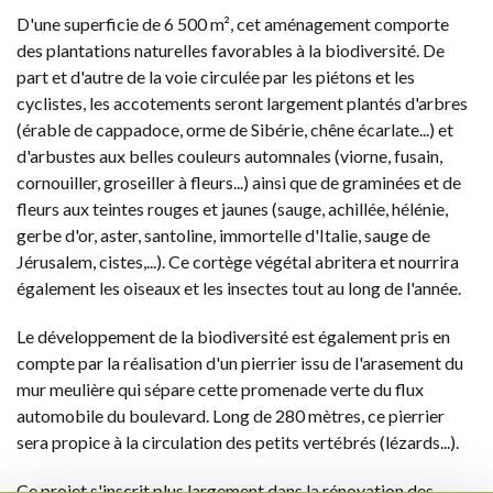
D'une superficie de 6 500 m², cet aménagement comporte
des plantations naturelles favorables à la biodiversité. De
part et d'autre de la voie circulée par les piétons et les
cyclistes, les accotements seront largement plantés d'arbres
(érable de cappadoce, orme de Sibérie, chêne écarlate...) et
d'arbustes aux belles couleurs automnales (viorne, fusain,
cornouiller, groseiller à fleurs...) ainsi que de graminées et de
fleurs aux teintes rouges et jaunes (sauge, achillée, hélénie,
gerbe d'or, aster, santoline, immortelle d'Italie, sauge de
Jérusalem, cistes,...). Ce cortège végétal abritera et nourrira
également les oiseaux et les insectes tout au long de l'année.
Le développement de la biodiversité est également pris en
compte par la réalisation d'un pierrier issu de l'arasement du
mur meulière qui sépare cette promenade verte du flux
automobile du boulevard. Long de 280 mètres, ce pierrier
sera propice à la circulation des petits vertébrés (lézards...).
Ce projet s'inscrit plus largement dans la rénovation des