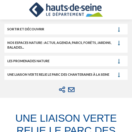
Cookies et traceurs utilisés sur ce site.
Aller
Aller
Aller
au
au
à
contenu
menu
la
recherche
SORTIR ET DÉCOUVRIR
NOS ESPACES NATURE : ACTUS, AGENDA, PARCS, FORÊTS, JARDINS,
BALADES...
LES PROMENADES NATURE
UNE LIAISON VERTE RELIE LE PARC DES CHANTERAINES À LA SEINE
UNE LIAISON VERTE
RELIE LE PARC DES