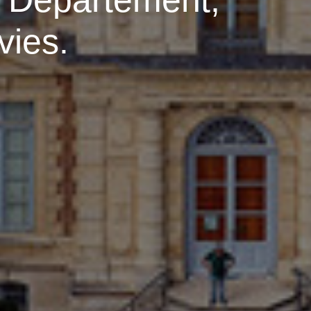
 Département,
 vies.