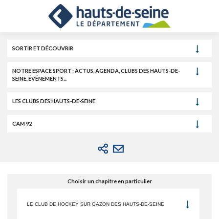
Cookies et traceurs utilisés sur ce site.
Aller
Aller
Aller
au
au
à
contenu
menu
la
recherche
SORTIR ET DÉCOUVRIR
NOTRE ESPACE SPORT : ACTUS, AGENDA, CLUBS DES HAUTS-DE-
SEINE, ÉVÉNEMENTS...
LES CLUBS DES HAUTS-DE-SEINE
CAM 92
Choisir un chapitre en particulier
LE CLUB DE HOCKEY SUR GAZON DES HAUTS-DE-SEINE