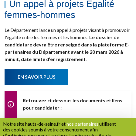
Un appel à projets Egalité
femmes-hommes
Le Département lance un appel à projets visant à promouvoir
l'égalité entre les femmes et les hommes.
Le dossier de
candidature devra être renseigné dans la plateforme E-
partenaires du Département avant le 20 mars 2026 à
minuit, date limite d’enregistrement
.
EN SAVOIR PLUS
Retrouvez ci-dessous les documents et liens
pour candidater :
Règlement de l'appel à projets
Notre site hauts-de-seine.fr et
nos partenaires
utilisent
Demande de création de compte utilisateur E-
des cookies soumis à votre consentement afin
d’optimiser, mesurer et analyser l’audience du site, de
partenaires