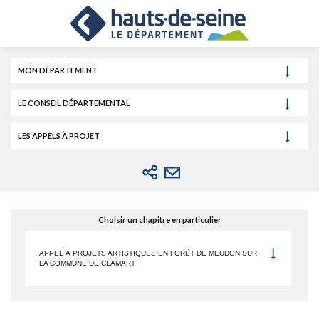
Cookies et traceurs utilisés sur ce site.
Aller
Aller
Aller
au
au
à
contenu
menu
la
recherche
MON DÉPARTEMENT
LE CONSEIL DÉPARTEMENTAL
LES APPELS À PROJET
Choisir un chapitre en particulier
APPEL À PROJETS ARTISTIQUES EN FORÊT DE MEUDON SUR
LA COMMUNE DE CLAMART