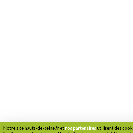
Notre site hauts-de-seine.fr et
nos partenaires
utilisent des cook