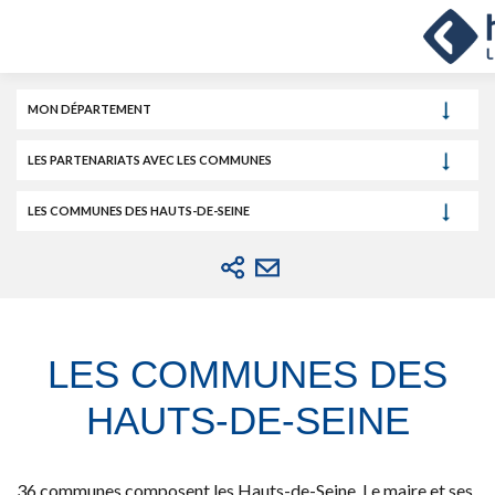
Cookies et traceurs utilisés sur ce site.
Aller
Aller
Aller
au
au
à
contenu
menu
la
recherche
MON DÉPARTEMENT
LES PARTENARIATS AVEC LES COMMUNES
LES COMMUNES DES HAUTS-DE-SEINE
LES COMMUNES DES
HAUTS-DE-SEINE
36 communes composent les Hauts-de-Seine. Le maire et ses