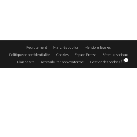
Recrutement
Marchés publics
Mentions légales
Politique de confidentialité
Cookies
Espace Presse
Réseaux sociaux
1
Plan de site
Accessibilité : non conforme
Gestion des cookies