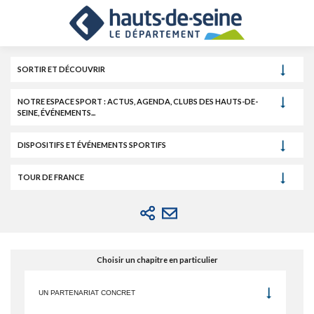
Cookies et traceurs utilisés sur ce site.
Aller
Aller
Aller
au
au
à
contenu
menu
la
recherche
SORTIR ET DÉCOUVRIR
NOTRE ESPACE SPORT : ACTUS, AGENDA, CLUBS DES HAUTS-DE-
SEINE, ÉVÉNEMENTS...
DISPOSITIFS ET ÉVÉNEMENTS SPORTIFS
TOUR DE FRANCE
Choisir un chapitre en particulier
UN PARTENARIAT CONCRET