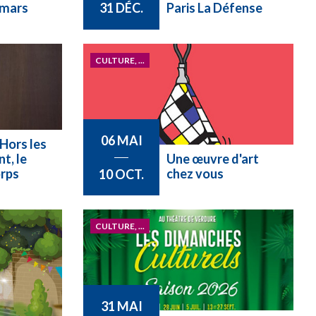
 mars
Paris La Défense
31 DÉC.
CULTURE, ...
06 MAI
Hors les
nt, le
Une œuvre d'art
orps
chez vous
10 OCT.
CULTURE, ...
31 MAI