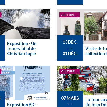
CULTURE, ...
13 DÉC.
Exposition - Un
temps infini de
Visite de la
Christian Lapie
collection
31 DÉC.
CULTURE, ...
S
07 MARS
La Tour aux
Exposition BD –
de Jean Du