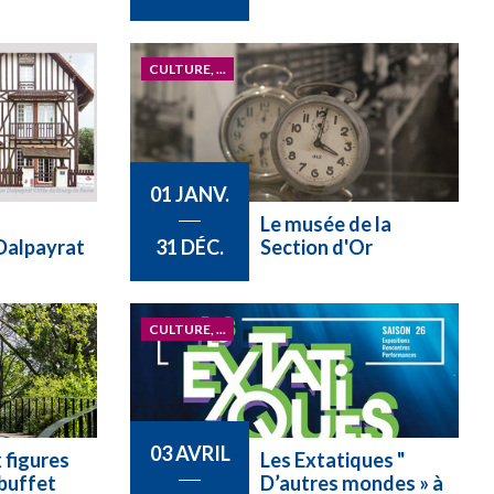
CULTURE, ...
01 JANV.
Le musée de la
 Dalpayrat
Section d'Or
31 DÉC.
CULTURE, ...
03 AVRIL
 figures
Les Extatiques "
buffet
D’autres mondes » à