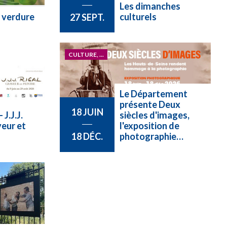
Les dimanches
 verdure
culturels
27 SEPT.
CULTURE, ...
Le Département
présente Deux
18 JUIN
 J.J.J.
siècles d'images,
veur et
l'exposition de
photographie…
18 DÉC.