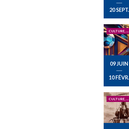
20 SEPT.
CULTURE, ...
09 JUIN
10 FÉVR
CULTURE, ...