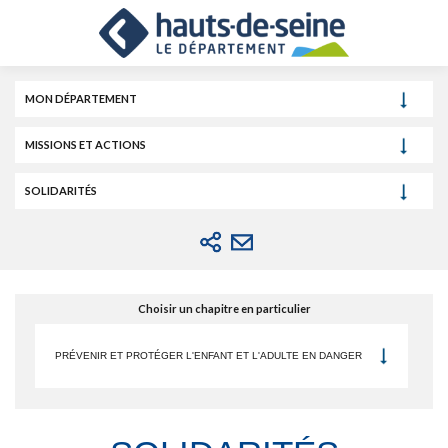
Cookies et traceurs utilisés sur ce site.
Aller
Aller
Aller
au
au
à
contenu
menu
la
recherche
MON DÉPARTEMENT
MISSIONS ET ACTIONS
SOLIDARITÉS
Choisir un chapitre en particulier
PRÉVENIR ET PROTÉGER L'ENFANT ET L'ADULTE EN DANGER