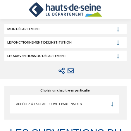
Cookies et traceurs utilisés sur ce site.
Aller
Aller
Aller
au
au
à
contenu
menu
la
recherche
MON DÉPARTEMENT
LE FONCTIONNEMENT DE L'INSTITUTION
LES SUBVENTIONS DU DÉPARTEMENT
Choisir un chapitre en particulier
ACCÉDEZ À LA PLATEFORME EPARTENAIRES