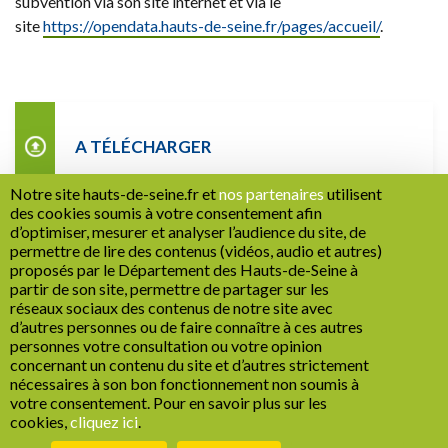
subvention via son site internet et via le
site
https://opendata.hauts-de-seine.fr/pages/accueil/
.
A TÉLÉCHARGER
Notre site hauts-de-seine.fr et
nos partenaires
utilisent
La liste des associations et fondations ayant
des cookies soumis à votre consentement afin
d’optimiser, mesurer et analyser l’audience du site, de
perçu une subvention départementale en 2025
permettre de lire des contenus (vidéos, audio et autres)
proposés par le Département des Hauts-de-Seine à
partir de son site, permettre de partager sur les
réseaux sociaux des contenus de notre site avec
d’autres personnes ou de faire connaître à ces autres
personnes votre consultation ou votre opinion
concernant un contenu du site et d’autres strictement
nécessaires à son bon fonctionnement non soumis à
Recrutement
Marchés publics
Mentions légales
votre consentement. Pour en savoir plus sur les
cookies,
cliquez ici
.
Politique de confidentialité
Cookies
Espace Presse
Réseaux sociaux
1
Plan de site
Accessibilité : non conforme
Gestion des cookies