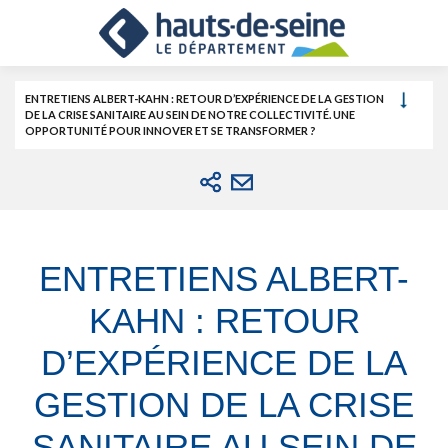
Cookies et traceurs utilisés sur ce site.
Aller
Aller
Aller
au
au
à
contenu
menu
la
recherche
ENTRETIENS ALBERT-KAHN : RETOUR D’EXPÉRIENCE DE LA GESTION
DE LA CRISE SANITAIRE AU SEIN DE NOTRE COLLECTIVITÉ. UNE
OPPORTUNITÉ POUR INNOVER ET SE TRANSFORMER ?
ENTRETIENS ALBERT-
KAHN : RETOUR
D’EXPÉRIENCE DE LA
GESTION DE LA CRISE
SANITAIRE AU SEIN DE