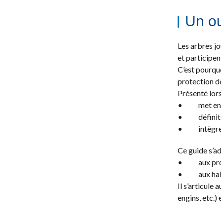
Un ou
Les arbres jo
et participen
C’est pourqu
protection de
Présenté lors
• met en pla
• définit de
• intègre l’
Ce guide s’adr
• aux profes
• aux habita
Il s’articule
engins, etc.)