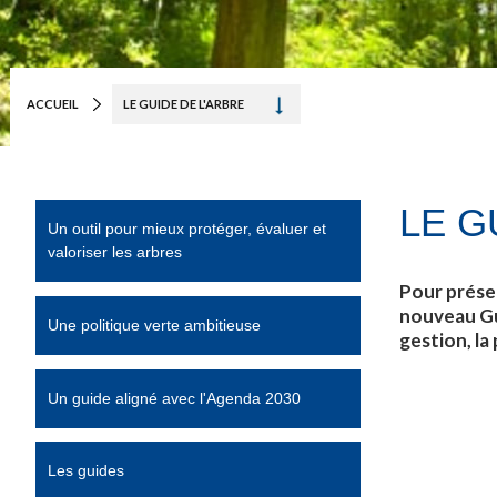
Le Guide de l'arbre
ACCUEIL
LE GUIDE DE L'ARBRE
LE G
Un outil pour mieux protéger, évaluer et
valoriser les arbres
Pour prése
nouveau Gui
Une politique verte ambitieuse
gestion, la
Un guide aligné avec l'Agenda 2030
Les guides