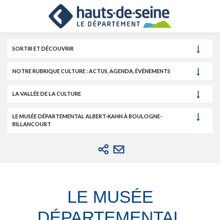
Cookies et traceurs utilisés sur ce site.
Aller
Aller
Aller
au
au
à
contenu
menu
la
recherche
SORTIR ET DÉCOUVRIR
NOTRE RUBRIQUE CULTURE : ACTUS, AGENDA, ÉVÉNEMENTS
LA VALLÉE DE LA CULTURE
LE MUSÉE DÉPARTEMENTAL ALBERT-KAHN À BOULOGNE-
BILLANCOURT
LE MUSÉE
DÉPARTEMENTAL