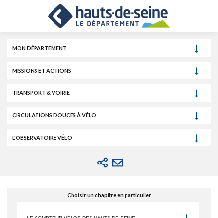
Cookies et traceurs utilisés sur ce site.
Aller
Aller
Aller
au
au
à
contenu
menu
la
recherche
MON DÉPARTEMENT
MISSIONS ET ACTIONS
TRANSPORT & VOIRIE
CIRCULATIONS DOUCES À VÉLO
L'OBSERVATOIRE VÉLO
Choisir un chapitre en particulier
LE COMPTEUR VÉLOS DES HAUTS-DE-SEINE