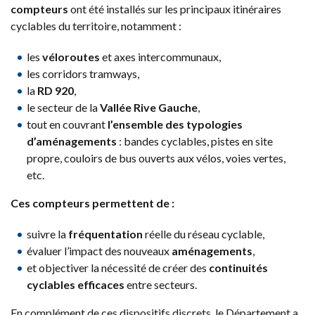
compteurs
ont été installés sur les principaux itinéraires
cyclables du territoire, notamment :
les
véloroutes
et axes intercommunaux,
les corridors tramways,
la
RD 920
,
le secteur de la
Vallée Rive Gauche
,
tout en couvrant
l’ensemble des typologies
d’aménagements
: bandes cyclables, pistes en site
propre, couloirs de bus ouverts aux vélos, voies vertes,
etc.
Ces compteurs permettent de :
suivre la
fréquentation
réelle du réseau cyclable,
évaluer l’impact des nouveaux
aménagements
,
et objectiver la nécessité de créer des
continuités
cyclables efficaces
entre secteurs.
En complément de ces dispositifs discrets, le Département a