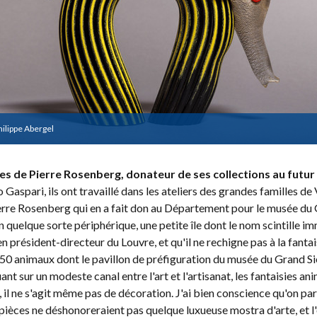
hilippe Abergel
es de Pierre Rosenberg, donateur de ses collections au futur
aspari, ils ont travaillé dans les ateliers des grandes familles de V
erre Rosenberg qui en a fait don au Département pour le musée du Gr
 en quelque sorte périphérique, une petite île dont le nom scintille
ien président-directeur du Louvre, et qu'il ne rechigne pas à la fant
750 animaux dont le pavillon de préfiguration du musée du Grand Si
t sur un modeste canal entre l'art et l'artisanat, les fantaisies ani
il ne s'agit même pas de décoration. J'ai bien conscience qu'on parle 
pièces ne déshonoreraient pas quelque luxueuse mostra d'arte, et l'o