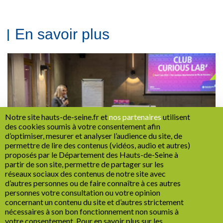
En savoir plus
Notre site hauts-de-seine.fr et
nos partenaires
utilisent
des cookies soumis à votre consentement afin
d’optimiser, mesurer et analyser l’audience du site, de
permettre de lire des contenus (vidéos, audio et autres)
proposés par le Département des Hauts-de-Seine à
Le Club Curious Lab'
partir de son site, permettre de partager sur les
Lire la suite
réseaux sociaux des contenus de notre site avec
d’autres personnes ou de faire connaître à ces autres
personnes votre consultation ou votre opinion
concernant un contenu du site et d’autres strictement
nécessaires à son bon fonctionnement non soumis à
Recrutement
Marchés publics
Mentions légales
votre consentement. Pour en savoir plus sur les