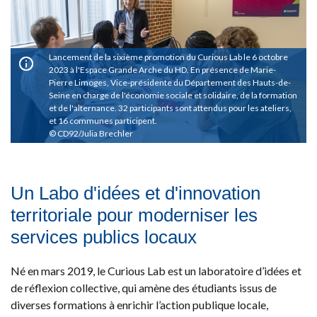
Lancement de la sixième promotion du Curious Lab le 6 octobre
2023 à l'Espace Grande Arche du HD. En présence de Marie-
Pierre Limoges, Vice-présidente du Département des Hauts-de-
Seine en charge de l'économie sociale et solidaire, de la formation
et de l'alternance. 32 participants sont attendus pour les ateliers,
et 16 communes participent.
CD92/Julia Brechler
Un Labo d'idées et d'innovation
territoriale pour moderniser les
services publics locaux
Né en mars 2019, le Curious Lab est un laboratoire d’idées et
de réflexion collective, qui amène des étudiants issus de
diverses formations à enrichir l’action publique locale,