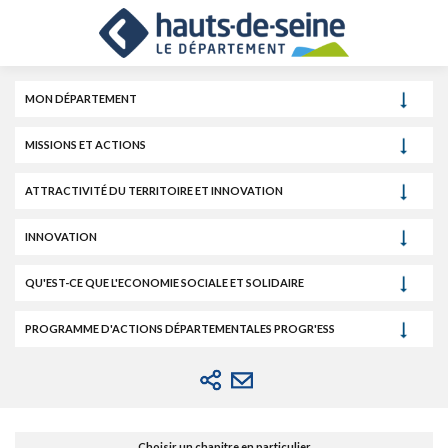
Cookies et traceurs utilisés sur ce site.
Aller
Aller
Aller
au
au
à
contenu
menu
la
recherche
MON DÉPARTEMENT
MISSIONS ET ACTIONS
ATTRACTIVITÉ DU TERRITOIRE ET INNOVATION
INNOVATION
QU'EST-CE QUE L'ECONOMIE SOCIALE ET SOLIDAIRE
PROGRAMME D'ACTIONS DÉPARTEMENTALES PROGR'ESS
Choisir un chapitre en particulier