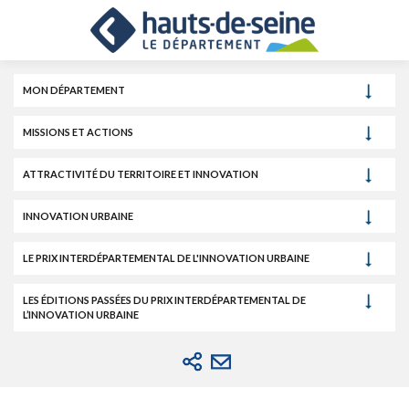
Cookies et traceurs utilisés sur ce site.
Aller
Aller
Aller
au
au
à
contenu
menu
la
recherche
MON DÉPARTEMENT
MISSIONS ET ACTIONS
ATTRACTIVITÉ DU TERRITOIRE ET INNOVATION
INNOVATION URBAINE
LE PRIX INTERDÉPARTEMENTAL DE L'INNOVATION URBAINE
LES ÉDITIONS PASSÉES DU PRIX INTERDÉPARTEMENTAL DE
L’INNOVATION URBAINE