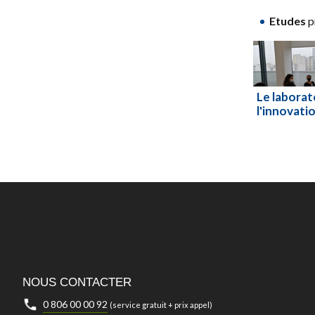
Etudes
p
Le laborat
l'innovati
Lire la sui
NOUS CONTACTER
0 806 00 00 92
(service gratuit + prix appel)