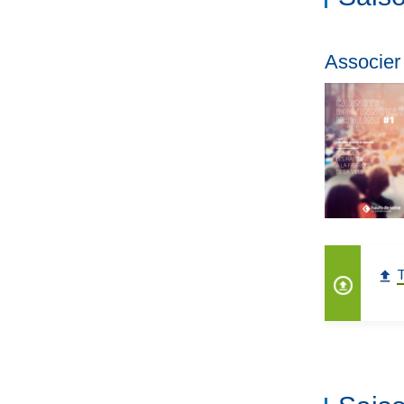
Associer 
T