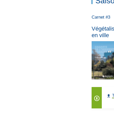
Sais
Carnet #3
Végétalis
en ville
T