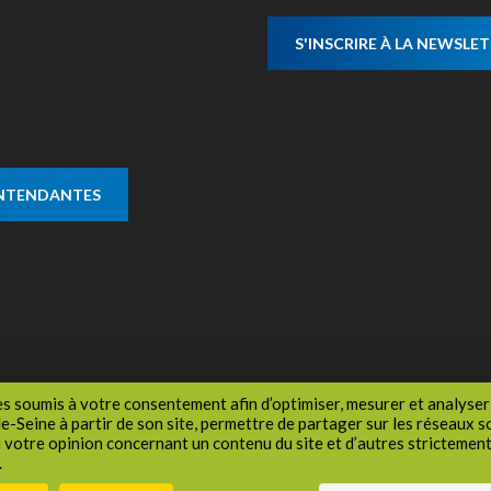
S'INSCRIRE À LA NEWSLE
ENTENDANTES
es soumis à votre consentement afin d’optimiser, mesurer et analyser 
-Seine à partir de son site, permettre de partager sur les réseaux 
u votre opinion concernant un contenu du site et d’autres stricteme
.
Politique de confidentialité
Cookies
Espace Presse
Réseaux sociaux
Plan de 