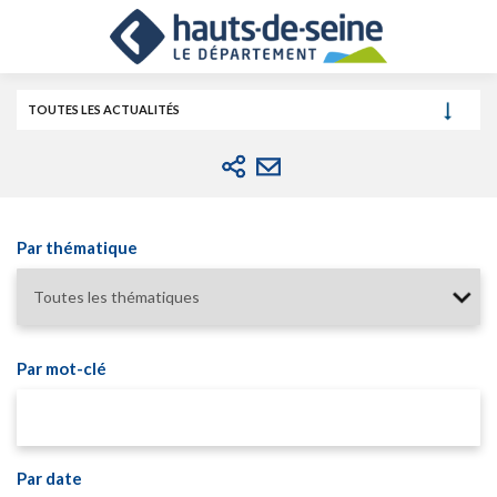
Cookies et traceurs utilisés sur ce site.
Aller
Aller
Aller
au
au
à
contenu
menu
la
recherche
TOUTES LES ACTUALITÉS
Par thématique
Par mot-clé
Par date