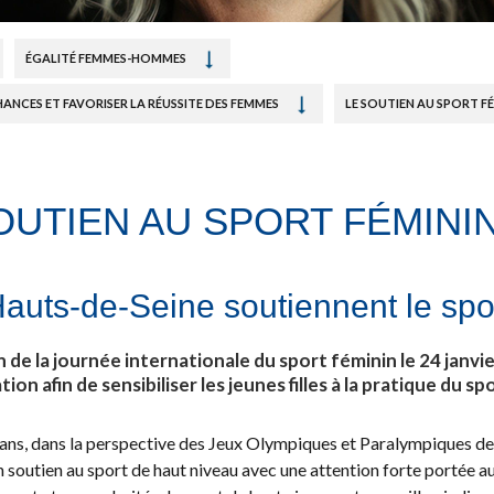
ÉGALITÉ FEMMES-HOMMES
ANCES ET FAVORISER LA RÉUSSITE DES FEMMES
LE SOUTIEN AU SPORT F
OUTIEN AU SPORT FÉMINI
auts-de-Seine soutiennent le spo
n de la journée internationale du sport féminin le 24 jan
n afin de sensibiliser les jeunes filles à la pratique du spo
ans, dans la perspective des Jeux Olympiques et Paralympiques de
 soutien au sport de haut niveau avec une attention forte portée au 