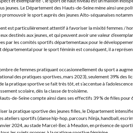
espect et exemplarité -, le sport de haut niveau est un maillon ind
us jeunes. Le Département des Hauts-de-Seine mène ainsi une politi
de promouvoir le sport auprès des jeunes Alto-séquanaises notamm
t est particulièrement attentif à favoriser la mixité femmes / hom
ux destinés aux jeunes, et qui peuvent avoir une valeur d’exempla
es par les comités sportifs départementaux pour le développement 
 départemental pour le sport féminin est conséquent, il a représen
ombre de femmes pratiquant occasionnellement du sport a augment
tional des pratiques sportives, mars 2023), seulement 39% des lic
 la pratique sportive se fait très tôt, et s’accentue à l’adolescenc
issement scolaire, dès la classe de troisième.
auts-de-Seine compte ainsi dans ses effectifs 39 % de filles pour 
iser la pratique sportive des jeunes filles, le Département intensifi
es ateliers sportifs (danse hip-hop, parcours Ninja, handball, escri
janvier 2024, au stade Marcel-Bec à Meudon, en présence de sportive
tous les sujets propres à la pratique sportive féminine.