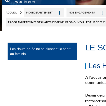
Hauts-de-Seine
ACCUEIL
MON DÉPARTEMENT
NOS ENGAGEMENTS
Le soutien au sport féminin
PROGRAMME FEMMES DES HAUTS-DE-SEINE : PROMOUVOIR L’ÉGALITÉ DES CH
LE S
Les Hauts-de-Seine soutiennent le sport
au féminin
Les H
A l’occasio
communicatio
Depuis deux 
renforcer son