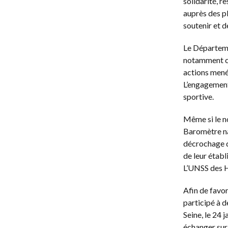
solidarité, r
auprès des pl
soutenir et 
Le Départemen
notamment ce
actions mené
L’engagement
sportive.
Même si le n
Baromètre na
décrochage de
de leur établ
L’UNSS des H
Afin de favor
participé à d
Seine, le 24 
échanger sur 