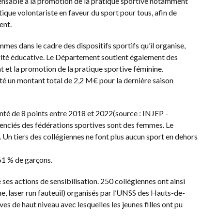
ispensable à la promotion de la pratique sportive notamment
que volontariste en faveur du sport pour tous, afin de
ent.
mes dans le cadre des dispositifs sportifs qu’il organise,
rité éducative. Le Département soutient également des
et la promotion de la pratique sportive féminine.
té un montant total de 2,2 M€ pour la dernière saison
é de 8 points entre 2018 et 2022(source : INJEP -
enciés des fédérations sportives sont des femmes. Le
e. Un tiers des collégiennes ne font plus aucun sport en dehors
61 % de garçons.
e ses actions de sensibilisation. 250 collégiennes ont ainsi
me, laser run fauteuil) organisés par l’UNSS des Hauts-de-
s de haut niveau avec lesquelles les jeunes filles ont pu