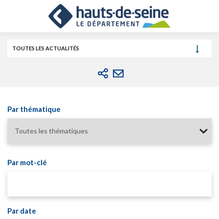
Cookies et traceurs utilisés sur ce site.
Aller
Aller
Aller
au
au
à
contenu
menu
la
recherche
TOUTES LES ACTUALITÉS
Par thématique
Par mot-clé
Par date