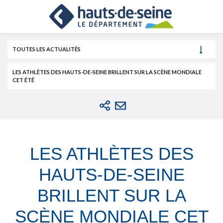
Cookies et traceurs utilisés sur ce site.
Aller
Aller
Aller
au
au
à
contenu
menu
la
recherche
TOUTES LES ACTUALITÉS
LES ATHLÈTES DES HAUTS-DE-SEINE BRILLENT SUR LA SCÈNE MONDIALE
CET ÉTÉ
LES ATHLÈTES DES
HAUTS-DE-SEINE
BRILLENT SUR LA
SCÈNE MONDIALE CET