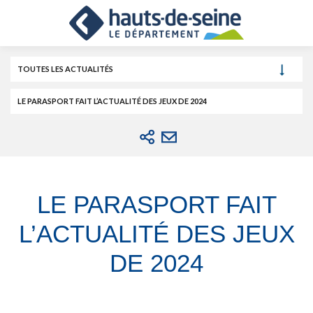
Cookies et traceurs utilisés sur ce site.
Aller
Aller
Aller
au
au
à
contenu
menu
la
recherche
TOUTES LES ACTUALITÉS
LE PARASPORT FAIT L’ACTUALITÉ DES JEUX DE 2024
LE PARASPORT FAIT
L’ACTUALITÉ DES JEUX
DE 2024