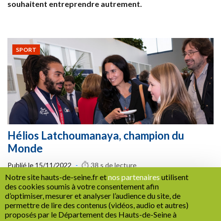
souhaitent entreprendre autrement.
SPORT
Hélios Latchoumanaya, champion du
Monde
Publié le
15/11/2022
-
38 s
de lecture
Notre site hauts-de-seine.fr et
nos partenaires
utilisent
Deux mois après son premier titre européen en Italie, le
des cookies soumis à votre consentement afin
judoka altoséquanais, Hélios Latchoumanaya a été
d’optimiser, mesurer et analyser l’audience du site, de
sacré champion du monde de para-judo en moins de 90
permettre de lire des contenus (vidéos, audio et autres)
kg le 9 novembre.
proposés par le Département des Hauts-de-Seine à