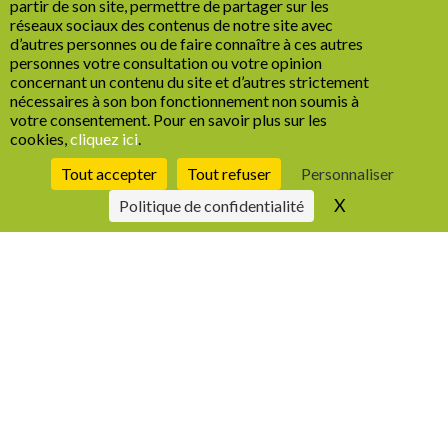
partir de son site, permettre de partager sur les
réseaux sociaux des contenus de notre site avec
d’autres personnes ou de faire connaître à ces autres
personnes votre consultation ou votre opinion
SPORT, ...
concernant un contenu du site et d’autres strictement
nécessaires à son bon fonctionnement non soumis à
votre consentement. Pour en savoir plus sur les
cookies,
cliquez ici
.
Tout accepter
Tout refuser
Personnaliser
X
Masquer le b
Politique de confidentialité
Euro féminin de handball, un sans faute
pour les joueuses de Paris 92
Publié le
14/11/2022
-
1 min 6 s
de lecture
Du 4 au 20 novembre, Laura Flippes et Déborah
Lassource joueuses au Paris 92, club de handball féminin
des Hauts-de-Seine, participent sous les couleurs de la
France à l’Euro féminin de handball.