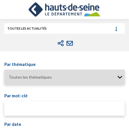
Cookies et traceurs utilisés sur ce site.
Aller
Aller
Aller
au
au
à
contenu
menu
la
recherche
TOUTES LES ACTUALITÉS
Par thématique
Par mot-clé
Par date