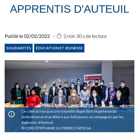
APPRENTIS D'AUTEUIL
Publié le
02/02/2022
-
2 min 30 s
de lecture
SOLIDARITÉS
ÉDUCATION ET JEUNESSE
Ce contrat marque une nouvelle étape dans le partenariat
institutionnel et profitera aux 360 jeunes accompagnés par les
Apprentis d'Auteuil.
CD92/STEPHANIE GUTIERREZ ORTEGA