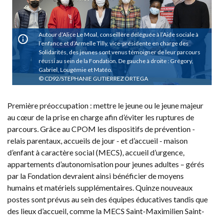
Autour d’Alice Le Moal, conseillère déléguée à l’Aide sociale à
l’enfance et d’Armelle Tilly, vice-présidente en charge des
Solidarités, des jeunes sont venus témoigner de leur parcours
réussi au sein de la Fondation. De gauche à droite : Grégory,
Gabriel, Lougémie et Matéo.
CD92/STEPHANIE GUTIERREZ ORTEGA
Première préoccupation : mettre le jeune ou le jeune majeur
au cœur de la prise en charge afin d’éviter les ruptures de
parcours. Grâce au CPOM les dispositifs de prévention -
relais parentaux, accueils de jour - et d’accueil - maison
d’enfant à caractère social (MECS), accueil d’urgence,
appartements d’autonomisation pour jeunes adultes – gérés
par la Fondation devraient ainsi bénéficier de moyens
humains et matériels supplémentaires. Quinze nouveaux
postes sont prévus au sein des équipes éducatives tandis que
des lieux d’accueil, comme la MECS Saint-Maximilien Saint-