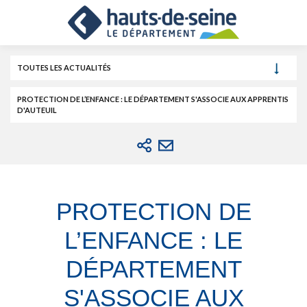
Cookies et traceurs utilisés sur ce site.
Aller
Aller
Aller
au
au
à
contenu
menu
la
recherche
TOUTES LES ACTUALITÉS
PROTECTION DE L’ENFANCE : LE DÉPARTEMENT S'ASSOCIE AUX APPRENTIS
D'AUTEUIL
PROTECTION DE
L’ENFANCE : LE
DÉPARTEMENT
S'ASSOCIE AUX