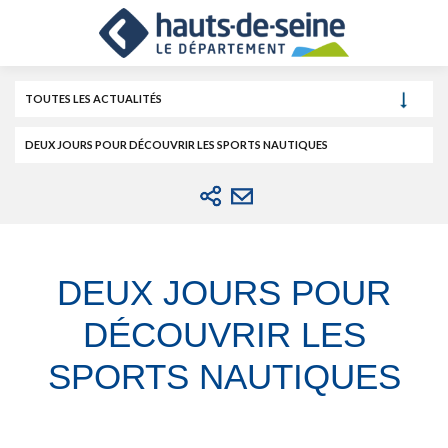
Cookies et traceurs utilisés sur ce site.
Aller
Aller
Aller
au
au
à
contenu
menu
la
recherche
TOUTES LES ACTUALITÉS
DEUX JOURS POUR DÉCOUVRIR LES SPORTS NAUTIQUES
DEUX JOURS POUR
DÉCOUVRIR LES
SPORTS NAUTIQUES