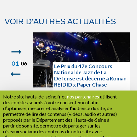
VOIR D'AUTRES ACTUALITÉS
1
06
Le Prix du 47e Concours
National de Jazz de La
val : les
Défense est décerné à Roman
 juin
REIDID x Paper Chase
Notre site hauts-de-seine.fr et
nos partenaires
utilisent
LIRE LA SUITE
des cookies soumis à votre consentement afin
d’optimiser, mesurer et analyser l’audience du site, de
permettre de lire des contenus (vidéos, audio et autres)
proposés par le Département des Hauts-de-Seine à
partir de son site, permettre de partager sur les
RETOUR
réseaux sociaux des contenus de notre site avec