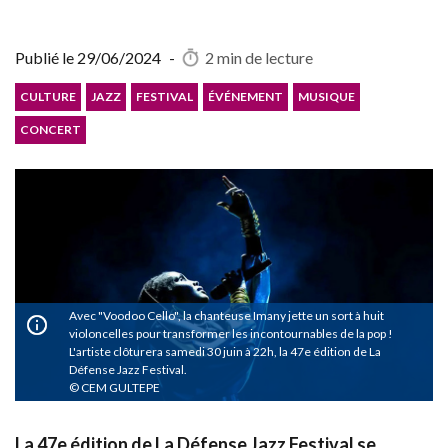
Publié le
29/06/2024
-
2 min
de lecture
CULTURE
JAZZ
FESTIVAL
ÉVÉNEMENT
MUSIQUE
CONCERT
Avec "Voodoo Cello", la chanteuse Imany jette un sort à huit
violoncelles pour transformer les incontournables de la pop !
L'artiste clôturera samedi 30 juin à 22h, la 47e édition de La
Défense Jazz Festival.
CEM GULTEPE
La 47e édition de La Défense Jazz Festival se