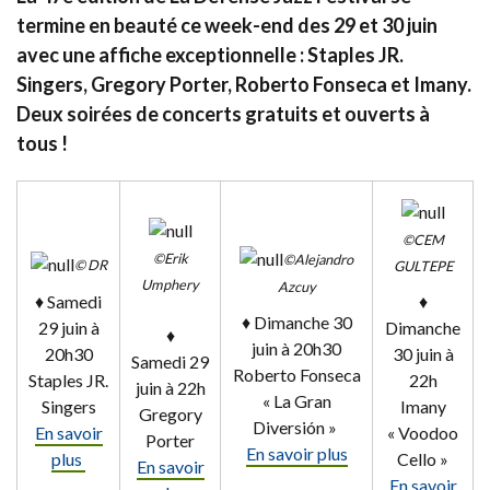
termine en beauté ce week-end des 29 et 30 juin
avec une affiche exceptionnelle : Staples JR.
Singers, Gregory Porter, Roberto Fonseca et Imany.
Deux soirées de concerts gratuits et ouverts à
tous !
©CEM
©Erik
©Alejandro
© DR
GULTEPE
Umphery
Azcuy
♦ Samedi
♦
♦ Dimanche 30
29 juin à
Dimanche
♦
juin à 20h30
20h30
30 juin à
Samedi 29
Roberto Fonseca
Staples JR.
22h
juin à 22h
« La Gran
Singers
Imany
Gregory
Diversión »
En savoir
« Voodoo
Porter
En savoir plus
plus
Cello »
En savoir
En savoir