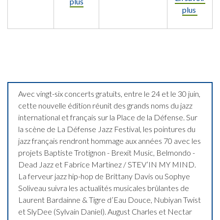
plus
plus
Avec vingt-six concerts gratuits, entre le 24 et le 30 juin,
cette nouvelle édition réunit des grands noms du jazz
international et français sur la Place de la Défense. Sur
la scène de La Défense Jazz Festival, les pointures du
jazz français rendront hommage aux années 70 avec les
projets Baptiste Trotignon - Brexit Music, Belmondo -
Dead Jazz et Fabrice Martinez / STEV’IN MY MIND.
La ferveur jazz hip-hop de Brittany Davis ou Sophye
Soliveau suivra les actualités musicales brûlantes de
Laurent Bardainne & Tigre d’Eau Douce, Nubiyan Twist
et SlyDee (Sylvain Daniel). August Charles et Nectar