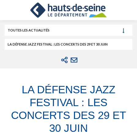
Cookies et traceurs utilisés sur ce site.
Aller
Aller
Aller
au
au
à
contenu
menu
la
recherche
TOUTES LES ACTUALITÉS
LA DÉFENSE JAZZ FESTIVAL : LES CONCERTS DES 29 ET 30 JUIN
LA DÉFENSE JAZZ
FESTIVAL : LES
CONCERTS DES 29 ET
30 JUIN