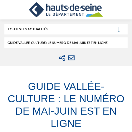
Cookies et traceurs utilisés sur ce site.
Aller
Aller
Aller
au
au
à
contenu
menu
la
recherche
TOUTES LES ACTUALITÉS
GUIDE VALLÉE-CULTURE : LE NUMÉRO DE MAI-JUIN EST EN LIGNE
GUIDE VALLÉE-
CULTURE : LE NUMÉRO
DE MAI-JUIN EST EN
LIGNE