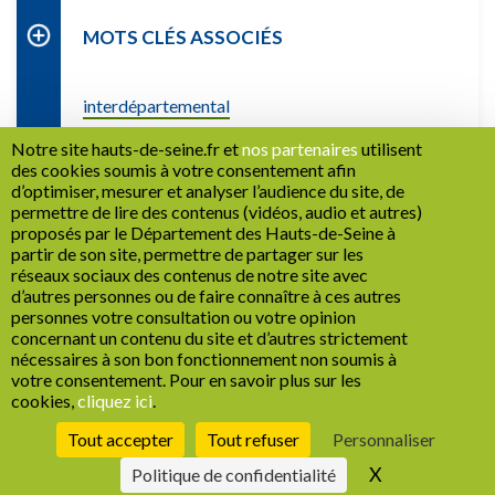
MOTS CLÉS ASSOCIÉS
interdépartemental
Notre site hauts-de-seine.fr et
nos partenaires
utilisent
des cookies soumis à votre consentement afin
d’optimiser, mesurer et analyser l’audience du site, de
permettre de lire des contenus (vidéos, audio et autres)
proposés par le Département des Hauts-de-Seine à
partir de son site, permettre de partager sur les
RETOUR
réseaux sociaux des contenus de notre site avec
d’autres personnes ou de faire connaître à ces autres
personnes votre consultation ou votre opinion
concernant un contenu du site et d’autres strictement
nécessaires à son bon fonctionnement non soumis à
Recrutement
Marchés publics
Mentions légales
votre consentement. Pour en savoir plus sur les
cookies,
cliquez ici
.
Politique de confidentialité
Cookies
Espace Presse
Réseaux sociaux
1
Plan de site
Accessibilité : non conforme
Gestion des cookies
Tout accepter
Tout refuser
Personnaliser
X
Masquer le b
Politique de confidentialité