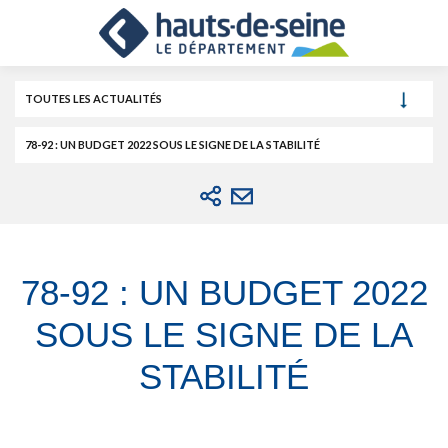
Cookies et traceurs utilisés sur ce site.
Aller
Aller
Aller
au
au
à
contenu
menu
la
recherche
TOUTES LES ACTUALITÉS
78-92 : UN BUDGET 2022 SOUS LE SIGNE DE LA STABILITÉ
78-92 : UN BUDGET 2022
SOUS LE SIGNE DE LA
STABILITÉ