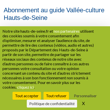
Abonnement au guide Vallée-culture
Hauts-de-Seine
Votre demande d'abonnement est bien enregistrée.
Notre site hauts-de-seine.fr et
nos partenaires
utilisent
des cookies soumis à votre consentement afin
Vous recevrez prochainement le guide Vallée culture Hauts-
d’optimiser, mesurer et analyser l’audience du site, de
permettre de lire des contenus (vidéos, audio et autres)
de-Seine.
proposés par le Département des Hauts-de-Seine à
partir de son site, permettre de partager sur les
réseaux sociaux des contenus de notre site avec
d’autres personnes ou de faire connaître à ces autres
personnes votre consultation ou votre opinion
Recrutement
Marchés publics
Mentions légales
concernant un contenu du site et d’autres strictement
nécessaires à son bon fonctionnement non soumis à
Politique de confidentialité
Cookies
Espace Presse
Réseaux sociaux
votre consentement. Pour en savoir plus sur les
1
Plan de site
Accessibilité : non conforme
Gestion des cookies
cookies,
cliquez ici
.
Tout accepter
Tout refuser
Personnaliser
X
Masquer le b
Politique de confidentialité