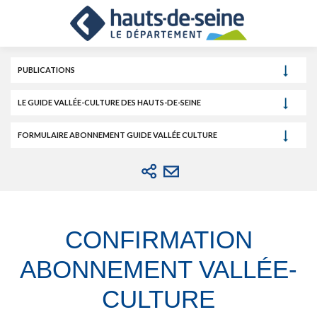
Cookies et traceurs utilisés sur ce site.
Aller
Aller
Aller
au
au
à
contenu
menu
la
recherche
PUBLICATIONS
LE GUIDE VALLÉE-CULTURE DES HAUTS-DE-SEINE
FORMULAIRE ABONNEMENT GUIDE VALLÉE CULTURE
CONFIRMATION
ABONNEMENT VALLÉE-
CULTURE