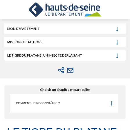
Cookies et traceurs utilisés sur ce site.
Aller
Aller
Aller
au
au
à
contenu
menu
la
recherche
MON DÉPARTEMENT
MISSIONS ET ACTIONS
LE TIGRE DU PLATANE : UN INSECTE DÉPLAISANT
Choisir un chapitre en particulier
COMMENT LE RECONNAÎTRE ?