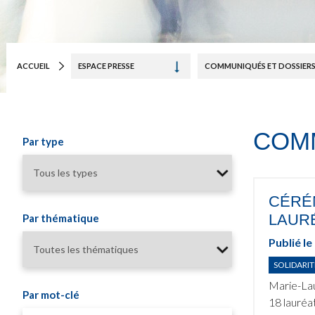
ACCUEIL
ESPACE PRESSE
COMMUNIQUÉS ET DOSSIERS 
COMM
Par type
CÉRÉM
LAURÉ
Par thématique
Publié le
SOLIDARIT
Marie-Lau
Par mot-clé
18 lauréat