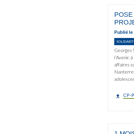
POSE 
PROJE
Publié le
SOLIDARIT
Georges S
l’Avenir,
affaires 
Nanterre.
adolescent
CP-P
1 MOI