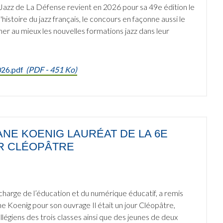
azz de La Défense revient en 2026 pour sa 49e édition le
histoire du jazz français, le concours en façonne aussi le
er au mieux les nouvelles formations jazz dans leur
026.pdf
(
PDF
- 451 Ko)
ANE KOENIG LAURÉAT DE LA 6E
UR CLÉOPÂTRE
arge de l’éducation et du numérique éducatif, a remis
e Koenig pour son ouvrage Il était un jour Cléopâtre,
légiens des trois classes ainsi que des jeunes de deux