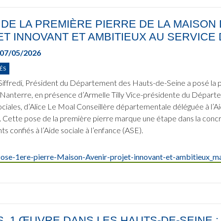
DE LA PREMIÈRE PIERRE DE LA MAISON 
T INNOVANT ET AMBITIEUX AU SERVICE 
07/05/2026
ÉS
iffredi, Président du Département des Hauts-de-Seine a posé la p
 à Nanterre, en présence d’Armelle Tilly Vice-présidente du Départ
sociales, d’Alice Le Moal Conseillère départementale déléguée à l’A
 Cette pose de la première pierre marque une étape dans la concré
s confiés à l’Aide sociale à l’enfance (ASE).
ose-1ere-pierre-Maison-Avenir-projet-innovant-et-ambitieux_m
S, 1 ŒUVRE DANS LES HAUTS-DE-SEINE 