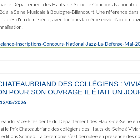
par le Département des Hauts-de-Seine, le Concours National de J
26 à la Seine Musicale à Boulogne-Billancourt. Une référence dans l'
uis près d'un demi-siècle, avec toujours la même envie d'accompagn
nalisation.
elance-Inscriptions-Concours-National-Jazz-La-Defense-Mai-2
CHATEAUBRIAND DES COLLÉGIENS : VIVI
ON POUR SON OUVRAGE IL ÉTAIT UN JO
12/05/2026
Léandri, Vice-Présidente du Département des Hauts-de-Seine en ch
mai le Prix Chateaubriand des collégiens des Hauts-de-Seine à Vivian
x éditions Scrineo. La cérémonie s’est déroulée en présence des col