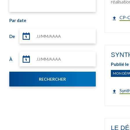
réalisatio
CP-Ce
Par date
De
SYNT
À
Publié le
MON DÉP
Synt
LE DÉ