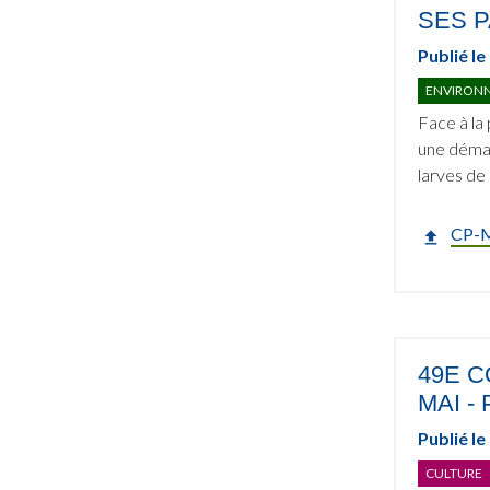
SES P
Publié le
ENVIRONN
Face à la
une démar
larves de
CP-M
49E C
MAI -
Publié le
CULTURE