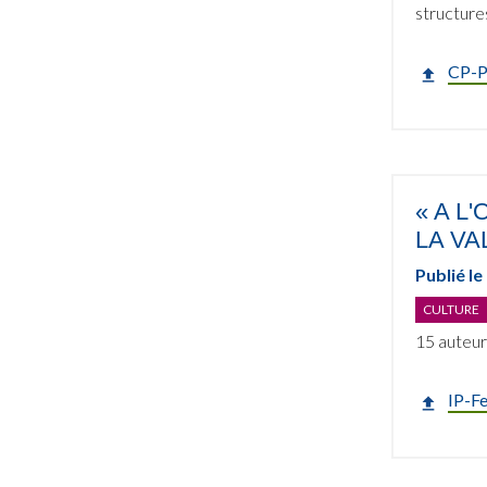
structures
CP-P
« A L
LA VA
Publié le
CULTURE
15 auteur
IP-Fe