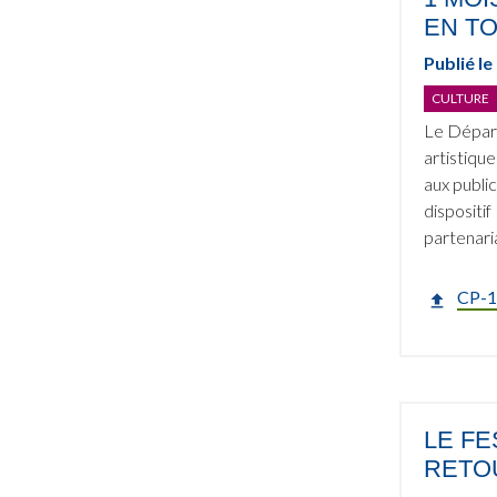
EN TO
Publié le
CULTURE
Le Départ
artistiqu
aux public
dispositi
partenaria
CP-1
LE F
RETO