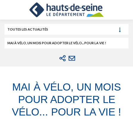
Cookies et traceurs utilisés sur ce site.
Aller
Aller
Aller
au
au
à
contenu
menu
la
recherche
TOUTES LES ACTUALITÉS
MAI À VÉLO, UN MOIS POUR ADOPTER LE VÉLO... POUR LA VIE !
MAI À VÉLO, UN MOIS
POUR ADOPTER LE
VÉLO... POUR LA VIE !