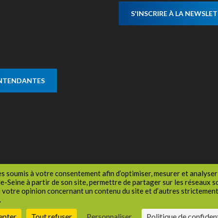
S'INSCRIRE À LA NEWSLE
ENTENDANTES
es soumis à votre consentement afin d’optimiser, mesurer et analyser 
-Seine à partir de son site, permettre de partager sur les réseaux 
u votre opinion concernant un contenu du site et d’autres stricteme
.
Politique de confidentialité
Cookies
Espace Presse
Réseaux sociaux
Plan de 
epter
Tout refuser
Personnaliser
Politique de confident