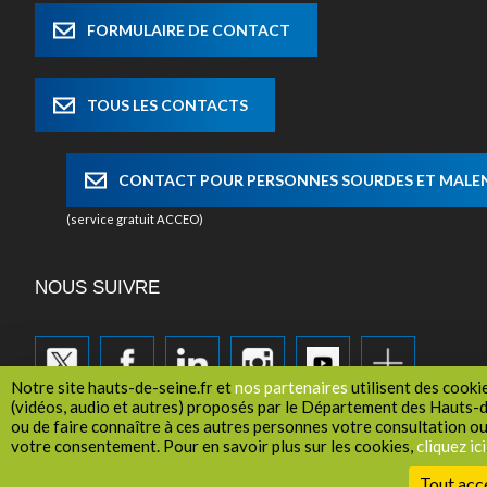
FORMULAIRE DE CONTACT
TOUS LES CONTACTS
CONTACT POUR PERSONNES SOURDES ET MAL
(service gratuit ACCEO)
NOUS SUIVRE
Notre site hauts-de-seine.fr et
nos partenaires
utilisent des cooki
(vidéos, audio et autres) proposés par le Département des Hauts-de
ou de faire connaître à ces autres personnes votre consultation o
votre consentement. Pour en savoir plus sur les cookies,
cliquez ici
Recrutement
Marchés publics
Mentions légales
Tout acc