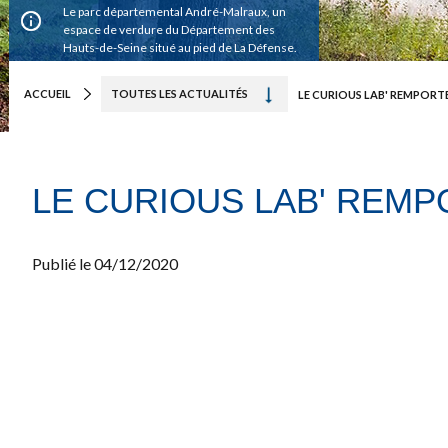
Le parc départemental André-Malraux, un
espace de verdure du Département des
Hauts-de-Seine situé au pied de La Défense.
ACCUEIL
TOUTES LES ACTUALITÉS
LE CURIOUS LAB' REMP
Publié le
04/12/2020