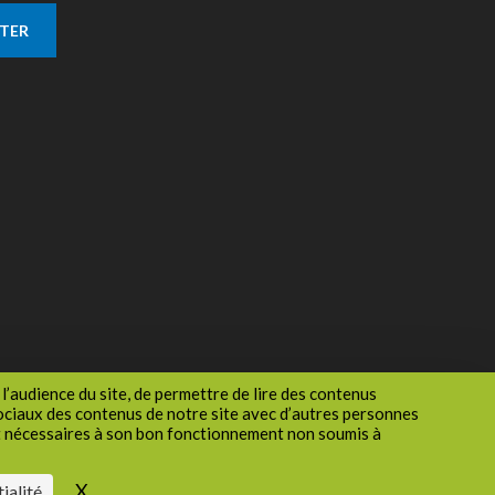
TTER
l’audience du site, de permettre de lire des contenus
sociaux des contenus de notre site avec d’autres personnes
nt nécessaires à son bon fonctionnement non soumis à
1
site
Accessibilité : non conforme
Gestion des cookies
X
Masquer le bandeau des cookies
ialité