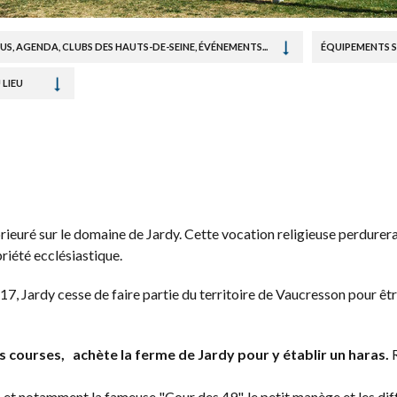
S, AGENDA, CLUBS DES HAUTS-DE-SEINE, ÉVÉNEMENTS...
ÉQUIPEMENTS S
 LIEU
rieuré sur le domaine de Jardy. Cette vocation religieuse perdurera
riété ecclésiastique.
817, Jardy cesse de faire partie du territoire de Vaucresson pour 
es courses, achète la ferme de Jardy pour y établir un haras.
et notamment la fameuse "Cour des 49", le petit manège et les diff