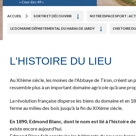
« Cour des 49 ».
ACCUEIL
SORTIR ET DÉCOUVRIR
NOTRE ESPACE SPORT : ACTU
LE DOMAINE DÉPARTEMENTAL DU HARAS DE JARDY
L'HISTOIRE DU
L'HISTOIRE DU LIEU
Au XIIème siècle, les moines de l'Abbaye de Tiron, créent un p
ressemble plus à un important domaine agricole qu'à une prop
La révolution française disperse les biens du domaine et en 1
ferme au milieu des bois jusqu'à la fin du XIXème siècle.
En 1890, Edmond Blanc, dont le nom est lié à l'histoire d
existe encore aujourd'hui.
Edmond Blanc fait construire les bâtiments du nouveau haras, 