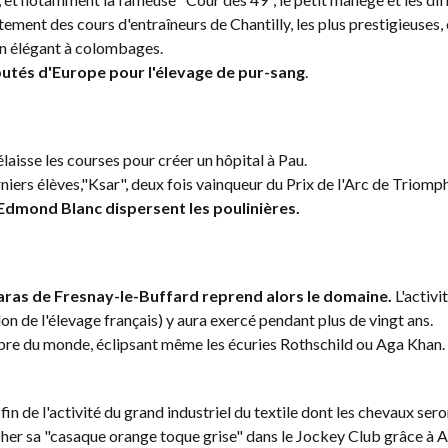
ectement des cours d'entraîneurs de Chantilly, les plus prestigieus
in élégant à colombages.
éputés d'Europe pour l'élevage de pur-sang
.
isse les courses pour créer un hôpital à Pau.
rniers élèves,"Ksar", deux fois vainqueur du Prix de l'Arc de Triom
d'Edmond Blanc dispersent les poulinières.
Haras de Fresnay-le-Buffard reprend alors le domaine.
L'activi
n de l'élevage français) y aura exercé pendant plus de vingt ans.
bre du monde, éclipsant même les écuries Rothschild ou Aga Khan. En
fin de l'activité du grand industriel du textile dont les chevaux ser
mpher sa "casaque orange toque grise" dans le Jockey Club grâce à 