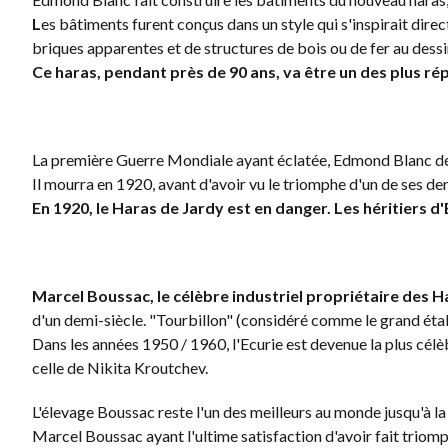
L
es bâtiments furent conçus dans un style qui s'inspirait dir
briques apparentes et de structures de bois ou de fer au dess
Ce haras, pendant près de 90 ans, va être un des plus r
La première Guerre Mondiale ayant éclatée, Edmond Blanc déla
Il mourra en 1920, avant d'avoir vu le triomphe d'un de ses de
En 1920, le Haras de Jardy est en danger. Les héritiers 
Marcel Boussac, le célèbre industriel propriétaire des 
d'un demi-siècle. "Tourbillon" (considéré comme le grand étalo
Dans les années 1950 / 1960, l'Ecurie est devenue la plus célè
celle de Nikita Kroutchev.
L'élevage Boussac reste l'un des meilleurs au monde jusqu'à la 
Marcel Boussac ayant l'ultime satisfaction d'avoir fait trio