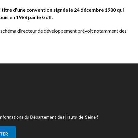
u titre d'une convention signée le 24 décembre 1980 qui
uis en 1988 par le Golf.
91 un schéma directeur de développement prévoit notamment des
s informations du Département des Hauts-de-Seine !
TTER