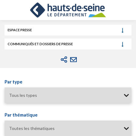
Cookies et traceurs utilisés sur ce site.
Aller
Aller
Aller
au
au
à
contenu
menu
la
recherche
ESPACE PRESSE
COMMUNIQUÉS ET DOSSIERS DE PRESSE
Par type
Par thématique