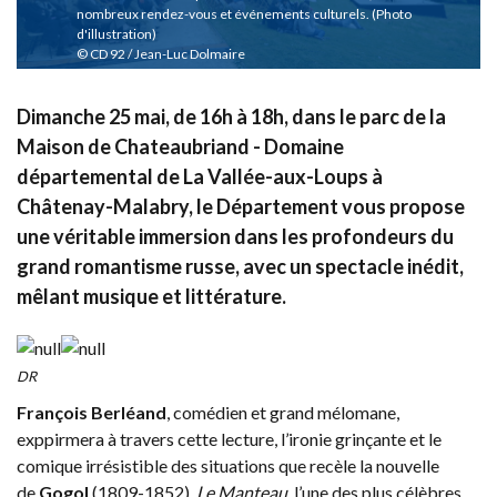
nombreux rendez-vous et événements culturels. (Photo
d'illustration)
CD 92 / Jean-Luc Dolmaire
Dimanche 25 mai, de 16h à 18h, dans le parc de la
Maison de Chateaubriand - Domaine
départemental de La Vallée-aux-Loups à
Châtenay-Malabry, le Département vous propose
une véritable immersion dans les profondeurs du
grand romantisme russe, avec un spectacle inédit,
mêlant musique et littérature.
DR
François Berléand
, comédien et grand mélomane,
exppirmera à travers cette lecture, l’ironie grinçante et le
comique irrésistible des situations que recèle la nouvelle
de
Gogol
(1809-1852),
Le Manteau
, l’une des plus célèbres