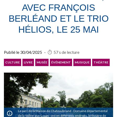
AVEC FRANÇOIS
BERLÉAND ET LE TRIO
HÉLIOS, LE 25 MAI
Publié le
30/04/2025
-
57 s
de lecture
CULTURE
LIVRE
MUSÉE
ÉVÉNEMENT
MUSIQUE
THÉÂTRE
Le parc de la Maison de Chateaubriand - Domaine départemental
de la Vallée-aux-Loups - est en différents endroits, le théâtre de