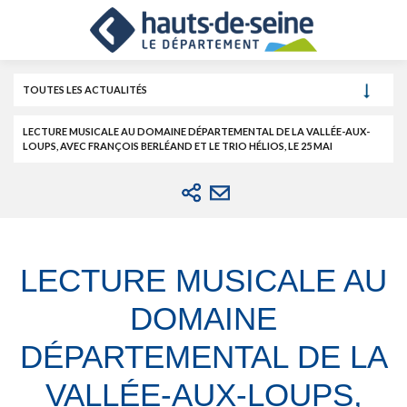
Cookies et traceurs utilisés sur ce site.
Aller
Aller
Aller
au
au
à
contenu
menu
la
recherche
TOUTES LES ACTUALITÉS
LECTURE MUSICALE AU DOMAINE DÉPARTEMENTAL DE LA VALLÉE-AUX-
LOUPS, AVEC FRANÇOIS BERLÉAND ET LE TRIO HÉLIOS, LE 25 MAI
LECTURE MUSICALE AU
DOMAINE
DÉPARTEMENTAL DE LA
VALLÉE-AUX-LOUPS,