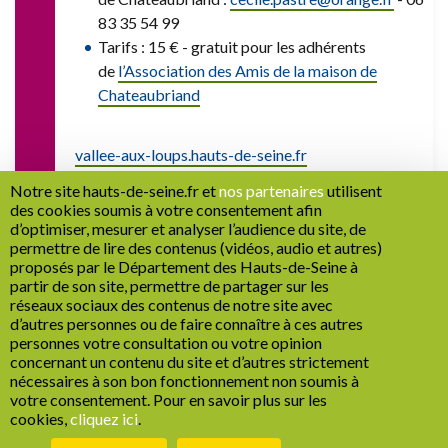
83 35 54 99
Tarifs : 15 € - gratuit pour les adhérents
de
l’Association des Amis de la maison de
Chateaubriand
vallee-aux-loups.hauts-de-seine.fr
Notre site hauts-de-seine.fr et
nos partenaires
utilisent
des cookies soumis à votre consentement afin
d’optimiser, mesurer et analyser l’audience du site, de
permettre de lire des contenus (vidéos, audio et autres)
proposés par le Département des Hauts-de-Seine à
partir de son site, permettre de partager sur les
RETOUR
réseaux sociaux des contenus de notre site avec
d’autres personnes ou de faire connaître à ces autres
personnes votre consultation ou votre opinion
concernant un contenu du site et d’autres strictement
nécessaires à son bon fonctionnement non soumis à
Recrutement
Marchés publics
Mentions légales
votre consentement. Pour en savoir plus sur les
cookies,
cliquez ici
.
Politique de confidentialité
Cookies
Espace Presse
Réseaux sociaux
1
Plan de site
Accessibilité : non conforme
Gestion des cookies