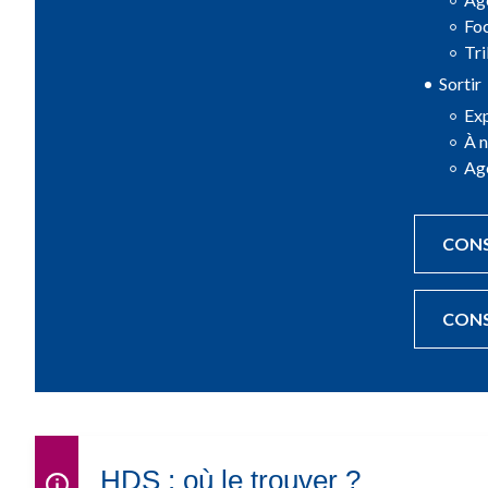
Fo
Tri
Sortir
Exp
À 
Ag
CONS
CONS
HDS : où le trouver ?