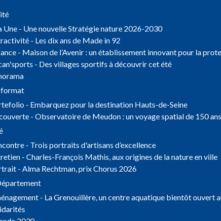
ité
a Une - Une nouvelle Stratégie nature 2026-2030
ractivité - Les dix ans de Made in 92
ance - Maison de l’Avenir : un établissement innovant pour la prote
an'sports - Des villages sportifs à découvrir cet été
norama
 format
tefolio - Embarquez pour la destination Hauts-de-Seine
ouverte - Observatoire de Meudon : un voyage spatial de 150 an
é
contre - Trois portraits d'artisans d’excellence
retien - Charles-François Mathis, aux origines de la nature en ville
trait - Alma Rechtman, prix Chorus 2026
épartement
nagement - La Grenouillère, un centre aquatique bientôt ouvert a
idarités
enda 2030