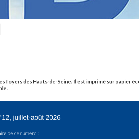
es foyers des Hauts-de-Seine. Il est imprimé sur papier éco
ble.
2, juillet-août 2026
re de ce numéro :