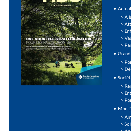
Actual
À l
Att
Enf
Vac
Pa
Grand
Por
Déc
Sociét
Ren
Ent
Por
Mon D
Amé
Sol
Ag