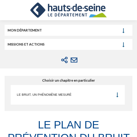
Cookies et traceurs utilisés sur ce site.
Aller
Aller
Aller
au
au
à
contenu
menu
la
recherche
MON DÉPARTEMENT
MISSIONS ET ACTIONS
Choisir un chapitre en particulier
LE BRUIT, UN PHÉNOMÈNE MESURÉ
LE PLAN DE