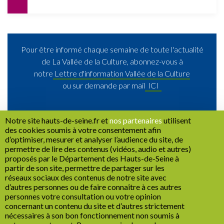
Pour être informé chaque semaine de toute l'actualité
de La Vallée de la Culture, abonnez-vous à
notre
Lettre d'information Vallée de la Culture
ou sur demande par mail
ICI
Notre site hauts-de-seine.fr et
nos partenaires
utilisent
des cookies soumis à votre consentement afin
d’optimiser, mesurer et analyser l’audience du site, de
permettre de lire des contenus (vidéos, audio et autres)
proposés par le Département des Hauts-de-Seine à
partir de son site, permettre de partager sur les
RETOUR
réseaux sociaux des contenus de notre site avec
d’autres personnes ou de faire connaître à ces autres
personnes votre consultation ou votre opinion
concernant un contenu du site et d’autres strictement
nécessaires à son bon fonctionnement non soumis à
Recrutement
Marchés publics
Mentions légales