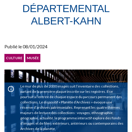
DÉPARTEMENTAL
ALBERT-KAHN
Publié le
08/01/2024
CULTURE
MUSÉE
Le mur de plus de 2000 images suit l’inventaire des collections,
partant de la première plaque inscrite sur les registres. Il se
poursuit à l’entrée de chaque espace du parcours permanent des
collections. Le dispositif « Planète d’Archives » évoque une
réserve d’archives patrimoniales. Reprenant les quatre thèmes
majeurs de lecture des collections : voyages, ethnographie,
géographie, actualité, le programme interactif explore des fonds
d’images et de films extérieurs, antérieurs ou contemporains des
Archives de la planète.