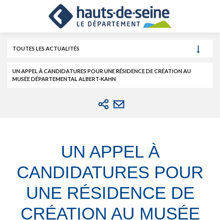
Cookies et traceurs utilisés sur ce site.
Aller
Aller
Aller
au
au
à
contenu
menu
la
recherche
TOUTES LES ACTUALITÉS
UN APPEL À CANDIDATURES POUR UNE RÉSIDENCE DE CRÉATION AU
MUSÉE DÉPARTEMENTAL ALBERT-KAHN
UN APPEL À
CANDIDATURES POUR
UNE RÉSIDENCE DE
CRÉATION AU MUSÉE