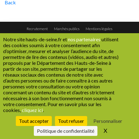
Back
Recrutement
Marchés publics
Mentions légales
Politique de confidentialité
Cookies
Espace Presse
Réseaux sociaux
Notre site hauts-de-seine.fr et
nos partenaires
utilisent
1
Plan de site
Accessibilité : non conforme
Gestion des cookies
des cookies soumis à votre consentement afin
d’optimiser, mesurer et analyser l’audience du site, de
permettre de lire des contenus (vidéos, audio et autres)
proposés par le Département des Hauts-de-Seine à
partir de son site, permettre de partager sur les
réseaux sociaux des contenus de notre site avec
d’autres personnes ou de faire connaître à ces autres
personnes votre consultation ou votre opinion
concernant un contenu du site et d’autres strictement
nécessaires à son bon fonctionnement non soumis à
votre consentement. Pour en savoir plus sur les
cookies,
cliquez ici
.
Tout accepter
Tout refuser
Personnaliser
X
Masquer le b
Politique de confidentialité