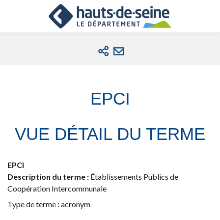
Cookies et traceurs utilisés sur ce site.
Aller
Aller
Aller
au
au
à
contenu
menu
la
recherche
EPCI
VUE DÉTAIL DU TERME
EPCI
Description du terme :
Établissements Publics de
Coopération Intercommunale
Type de terme : acronym