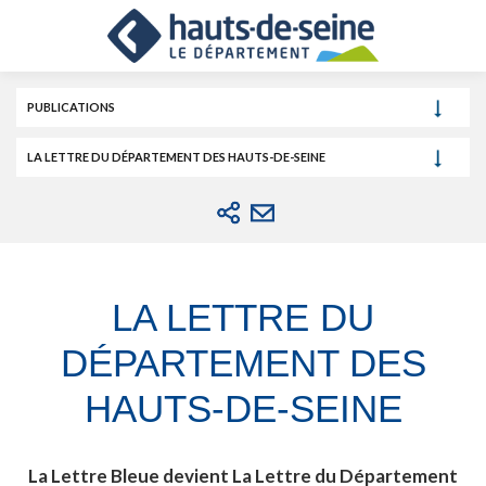
Cookies et traceurs utilisés sur ce site.
Aller
Aller
Aller
au
au
à
contenu
menu
la
recherche
PUBLICATIONS
LA LETTRE DU DÉPARTEMENT DES HAUTS-DE-SEINE
LA LETTRE DU
DÉPARTEMENT DES
HAUTS-DE-SEINE
La Lettre Bleue devient La Lettre du Département